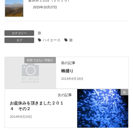
夏休み２日目（２０１５）
2015年10月27日
旅
カテゴリー
ハイエース
旅
タグ
此処ではない何処か
前の記事
蜂捕り
2014年8月18日
旅
次の記事
お盆休みを頂きました２０１
４ その２
2014年8月24日