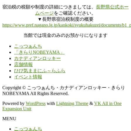
宿泊税の税額や制度の詳細につきましては、
長野県公式ホー
ムページ
をご確認ください。
▼長野県宿泊税制度の概要
https://www.pref.nagano.lg.jp/kankoki/syukuhakuzei/documents/b1_p
当館では現金のみのお預かりになります
こっつぁんち
「きらりNOBEYAMA」
カナディアンロッキー
店舗情報
ひび気ままにふ～らふら
イベント情報
Copyright © こっつぁんち・カナディアンロッキー・きらり
NOBEYAMA All Rights Reserved.
Powered by
WordPress
with
Lightning Theme
&
VK All in One
Expansion Unit
MENU
こっつぁんち