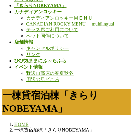
「きらりNOBEYAMA」
カナディアンロッキー
カナディアンロッキーＭＥＮＵ
CANADIAN ROCKY MENU multilingual
テラス席ご利用について
ペット同伴について
店舗情報
キャンセルポリシー
リンク
ひび気ままにふ～らふら
イベント情報
野辺山高原の春夏秋冬
周辺の見どころ
一棟貸宿泊棟「きらり
NOBEYAMA」
HOME
一棟貸宿泊棟「きらりNOBEYAMA」