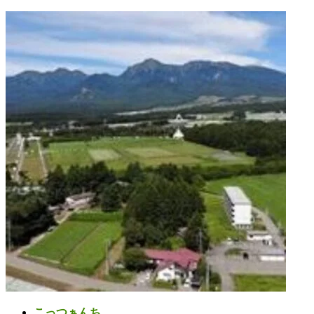
コ
ナ
ン
ビ
テ
ゲ
ン
ー
ツ
シ
へ
ョ
ス
ン
キ
に
ッ
移
プ
動
こっつぁんち