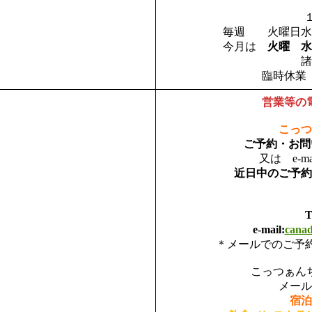
毎週 火曜日水
今月は
火曜 
諸
臨時休業
営業等の
こっつ
ご予約・お
又は e-mai
近日中のご予約
T
e-mail:
canad
＊メールでのご予
こっつぁん
メール
宿泊