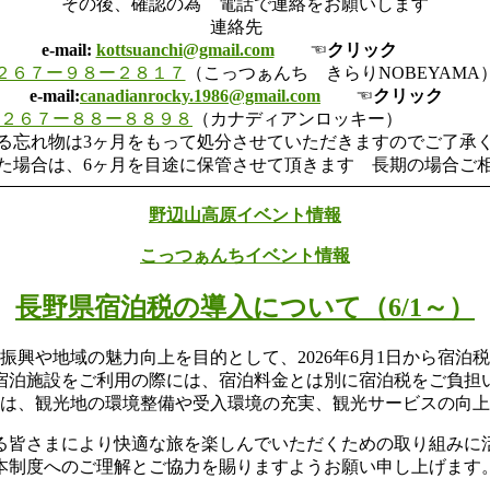
その後、確認の為 電話で連絡をお願いします
連絡先
e-mail:
kottsuanchi@gmail.com
☜
クリック
２６７ー９８ー２８１７
（こっつぁんち きらりNOBEYAM
e-mail:
canadianrocky.1986@gmail.com
☜
クリック
２６７ー８８ー８８９８
（カナディアンロッキー
る忘れ物は3ヶ月をもって処分させていただきますのでご
た場合は、6ヶ月を目途に保管させて頂きます 長期の場合ご
野辺山高原イベント情報
こっつぁんちイベント情報
長野県宿泊税の導入について（6/1～）
振興や地域の魅力向上を目的として、2026年6月1日から宿泊
宿泊施設をご利用の際には、宿泊料金とは別に宿泊税をご負担
は、観光地の環境整備や受入環境の充実、観光サービスの向上
る皆さまにより快適な旅を楽しんでいただくための取り組みに
本制度へのご理解とご協力を賜りますようお願い申し上げます