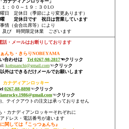
「カナディアンロッキー」
１１：００～１９：３０LO
曜日 定休日（季節により変更あります）
水曜 定休日です 祝日は営業しています
事情（会合出席等）により
 及び 時間限定休業 ございます
電話・メールはお断りしております
ぁんち・きらりNOBEYAMA
問い合わせは
Tel 0267-98-2817
☜
クリック
l:
kottsuanchi@gmail.com
☜
クリック
以外はできるだけメールでお願いします
カナディアンロッキー
el
0267-88-8898
☜
クリック
ianrocky.1986@gmail.com
☜
クリック
約、テイクアウトの注文は承っておりません
ち・カナディアンロッキーそれぞれに
アドレス・電話番号が違います
に関しては『こっつぁんち』