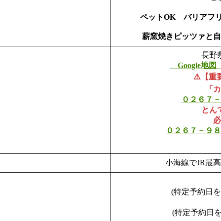
ペットOK バリアフリ
薪窯焼きピッツァと自
長野
Google地
⚠️【
「カ
０２６７－
とん
必
０２６７－９８
小海線でJR最
(特定予約日を
(特定予約日を