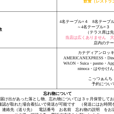
飲食（レストラ
4名テーブル×４ 8名テーブ
～4名テー
数
（テラス席は
当店は広くありません 大
店内のテー
カナディアンロッキーの
AMERICANEXPRESS・Dine
WAON・Suica・pasmo・App
nimoca・はやかけん・
こっつぁんち 
予約につい
忘れ物について
て届け出があった落とし物、忘れ物については３ヶ月保管して
確認が取れた場合着払いで発送が可能です （発送にはお時間
 連絡先（送り先） 電話番号 お名前 忘れ物の説明 をお