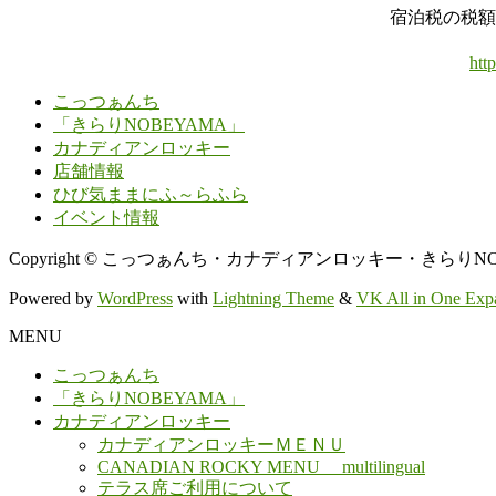
宿泊税の税額
htt
こっつぁんち
「きらりNOBEYAMA」
カナディアンロッキー
店舗情報
ひび気ままにふ～らふら
イベント情報
Copyright © こっつぁんち・カナディアンロッキー・きらりNOBEYAMA 
Powered by
WordPress
with
Lightning Theme
&
VK All in One Exp
MENU
こっつぁんち
「きらりNOBEYAMA」
カナディアンロッキー
カナディアンロッキーＭＥＮＵ
CANADIAN ROCKY MENU multilingual
テラス席ご利用について