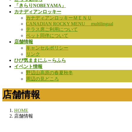
「きらりNOBEYAMA」
カナディアンロッキー
カナディアンロッキーＭＥＮＵ
CANADIAN ROCKY MENU multilingual
テラス席ご利用について
ペット同伴について
店舗情報
キャンセルポリシー
リンク
ひび気ままにふ～らふら
イベント情報
野辺山高原の春夏秋冬
周辺の見どころ
店舗情報
HOME
店舗情報