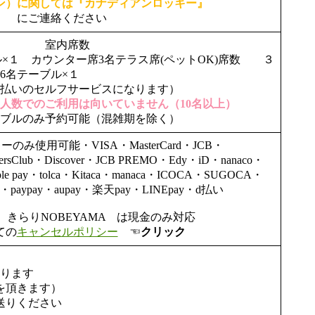
ン）に関しては『カナディアンロッキー』
にご連絡ください
室内席数
ル×１ カウンター席3名テラス席(ペットOK)席数 ３
ブル×３ 6名テーブル×１
先払いのセルフサービスになります）
人数でのご利用は向いていません（10名以上）
ブルのみ予約可能（混雑期を除く）
み使用可能・VISA・MasterCard・JCB・
rsClub・Discover・JCB PREMO・Edy・iD・nanaco・
le pay・tolca・Kitaca・manaca・ICOCA・SUGOCA・
paypay・aupay・楽天pay・LINEpay・d払い
きらりNOBEYAMA は現金のみ対応
ての
キャンセルポリシー
☜
クリック
おります
を頂きます）
送りください