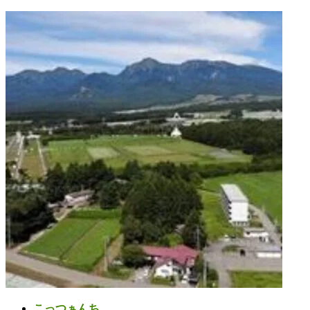
コ
ナ
ン
ビ
テ
ゲ
ン
ー
ツ
シ
へ
ョ
ス
ン
キ
に
ッ
移
プ
動
こっつぁんち