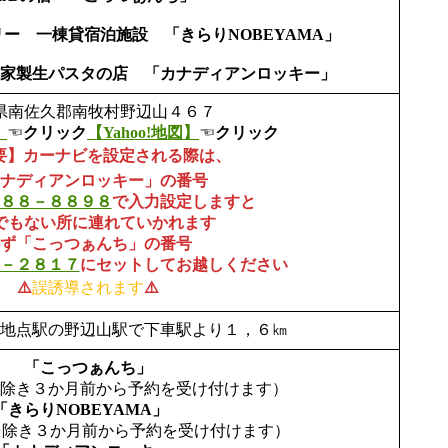
ー 一棟貸宿泊施設 「きらりNOBEYAMA」
家製生パスタの店 「カナディアンロッキー」
県南佐久郡南牧村野辺山４６７
図
☜
クリック
【Yahoo!地図】
☜
クリック
重要】カーナビを設定される際は、
ナディアンロッキー」
の番号
８８－８８９８
で入力設定しますと
でもない所に連れていかれます
ず「こっつぁんち」の番号
－２８１７
にセットしてお越しください
⚠️
誤誘導されます
⚠️
高地点駅の野辺山駅で下車駅より１，６㎞
「こっつぁんち」
除き３か月前から予約を受け付けます）
「きらりNOBEYAMA」
除き３か月前から予約を受け付けます）