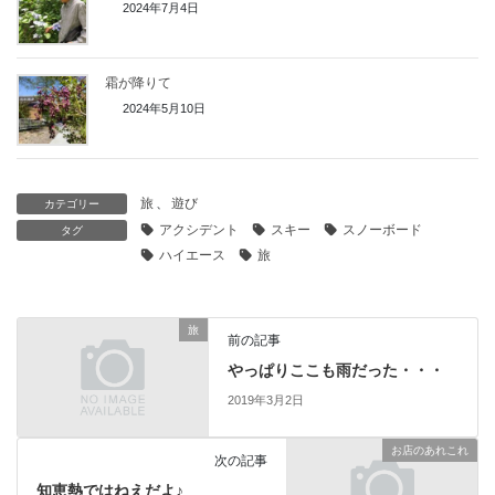
2024年7月4日
霜が降りて
2024年5月10日
旅
、
遊び
カテゴリー
アクシデント
スキー
スノーボード
タグ
ハイエース
旅
旅
前の記事
やっぱりここも雨だった・・・
2019年3月2日
お店のあれこれ
次の記事
知恵熱ではねえだよ♪