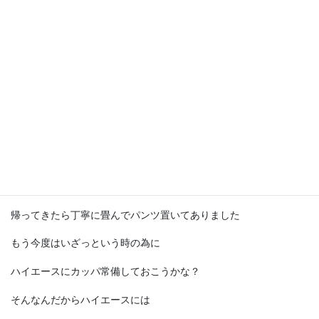
今日初めてスキーとやらをやりました
ウエアはないので普段着で滑っています
って状態で滑っていました
周りからの目が痛い
友達やスタッフは(・∀・)ﾆﾔﾆﾔ
くぷぷぷ♪
そんな恰好で岩岳で遊んでいました
帰ってきたら丁寧に畳んでパンツ置いてありました
もう今度はいざっという時の為に
ハイエースにカッパ常備しておこうかな？
そんなんだからハイエースには