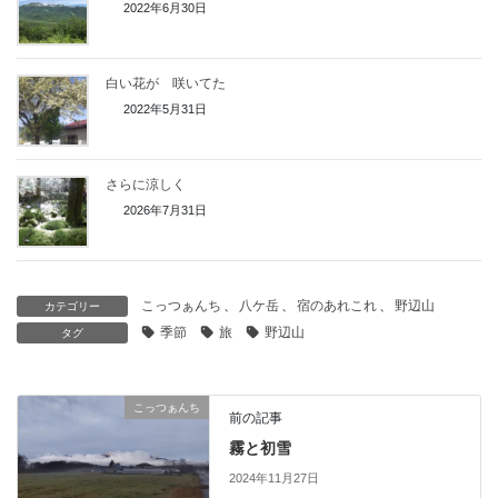
2022年6月30日
白い花が 咲いてた
2022年5月31日
さらに涼しく
2026年7月31日
こっつぁんち
、
八ケ岳
、
宿のあれこれ
、
野辺山
カテゴリー
季節
旅
野辺山
タグ
こっつぁんち
前の記事
霧と初雪
2024年11月27日