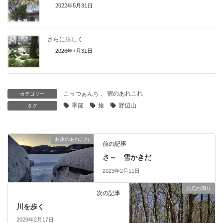
2022年5月31日
さらに涼しく
2026年7月31日
こっつぁんち
、
宿のあれこれ
カテゴリー
季節
旅
野辺山
タグ
お店のあれこれ
前の記事
さ～ 雪かきだ
2023年2月11日
お店の周り
次の記事
川を歩く
2023年2月17日