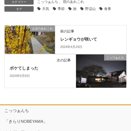
こっつぁんち
、
宿のあれこれ
カテゴリー
天気
季節
旅
野辺山
食事
タグ
お店のあれこれ
前の記事
レンギョウが咲いて
2024年4月24日
こっつぁんち
次の記事
ボケてしまった
2024年5月6日
こっつぁんち
「きらりNOBEYAMA」