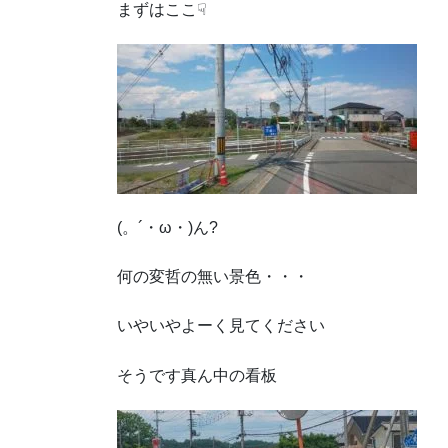
まずはここ☟
(。´・ω・)ん?
何の変哲の無い景色・・・
いやいやよーく見てください
そうです真ん中の看板