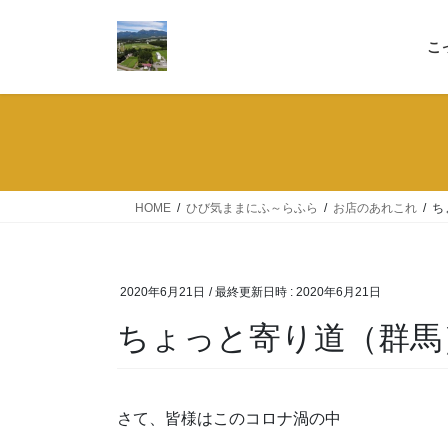
コ
ナ
ン
ビ
こ
テ
ゲ
ン
ー
ツ
シ
へ
ョ
ス
ン
キ
に
ッ
移
HOME
ひび気ままにふ～らふら
お店のあれこれ
ち
プ
動
2020年6月21日
/ 最終更新日時 :
2020年6月21日
ちょっと寄り道（群馬
さて、皆様はこのコロナ渦の中