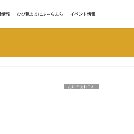
舗情報
ひび気ままにふ～らふら
イベント情報
お店のあれこれ