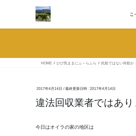
コ
ナ
ン
ビ
こ
テ
ゲ
ン
ー
ツ
シ
へ
ョ
ス
ン
キ
に
ッ
移
HOME
ひび気ままにふ～らふら
此処ではない何処か
プ
動
2017年4月14日
/ 最終更新日時 :
2017年4月14日
違法回収業者ではあり
今日はオイラの家の地区は