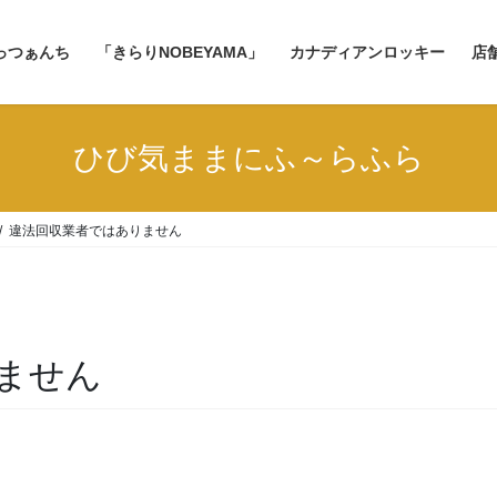
っつぁんち
「きらりNOBEYAMA」
カナディアンロッキー
店
ひび気ままにふ～らふら
違法回収業者ではありません
ません