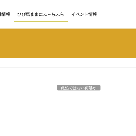
舗情報
ひび気ままにふ～らふら
イベント情報
此処ではない何処か