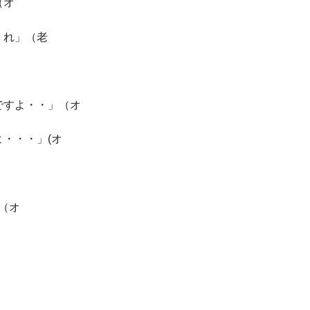
（オ
くれ」（老
ですよ・・」（オ
・・・」(オ
（オ