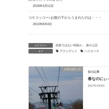
2018年3月11日
コケコッコー♪お腹の下からうまれたのは・・・
2013年8月4日
此処ではない何処か
、
身の上話
カテゴリー
アクシデント
ハイエース
タグ
お店のあれこれ
前の記事
春なのにぃ
2017年4月9日