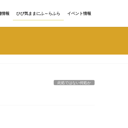
舗情報
ひび気ままにふ～らふら
イベント情報
此処ではない何処か