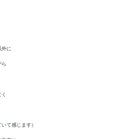
以外に
がら
なく
ていて感じます）