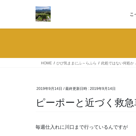
コ
ナ
ン
ビ
こ
テ
ゲ
ン
ー
ツ
シ
へ
ョ
ス
ン
キ
に
ッ
移
HOME
ひび気ままにふ～らふら
此処ではない何処か
プ
動
2019年9月14日
/ 最終更新日時 :
2019年9月14日
ピーポーと近づく救急
毎週仕入れに川口まで行っているんですが