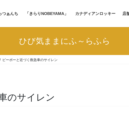
っつぁんち
「きらりNOBEYAMA」
カナディアンロッキー
店
ひび気ままにふ～らふら
ピーポーと近づく救急車のサイレン
車のサイレン