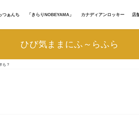
っつぁんち
「きらりNOBEYAMA」
カナディアンロッキー
店
ひび気ままにふ～らふら
年も？