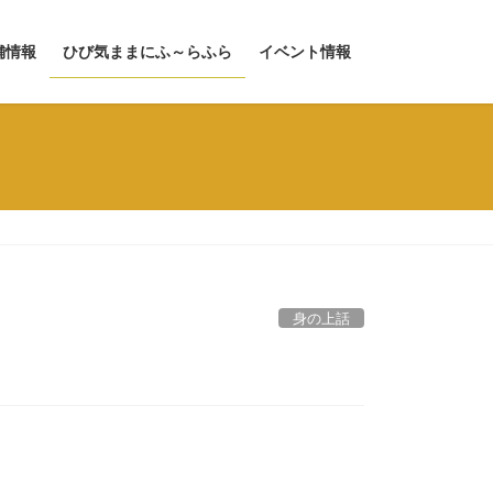
舗情報
ひび気ままにふ～らふら
イベント情報
身の上話