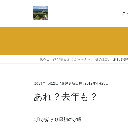
コ
ナ
ン
ビ
こ
テ
ゲ
ン
ー
ツ
シ
へ
ョ
ス
ン
キ
に
ッ
移
HOME
ひび気ままにふ～らふら
身の上話
あれ？去
プ
動
2019年4月12日
/ 最終更新日時 :
2019年4月25日
あれ？去年も？
4月が始まり最初の水曜