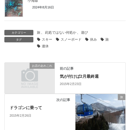
小海線
2024年8月16日
旅
、
此処ではない何処か
、
遊び
カテゴリー
スキー
スノーボード
休み
旅
タグ
連休
お店のあれこれ
前の記事
気が付けば2月最終週
2015年2月23日
旅
次の記事
ドラゴンに乗って
2015年2月26日