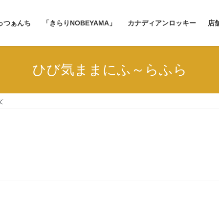
っつぁんち
「きらりNOBEYAMA」
カナディアンロッキー
店
ひび気ままにふ～らふら
て