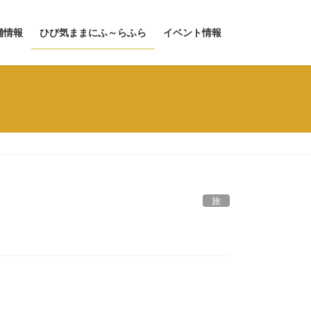
舗情報
ひび気ままにふ～らふら
イベント情報
旅