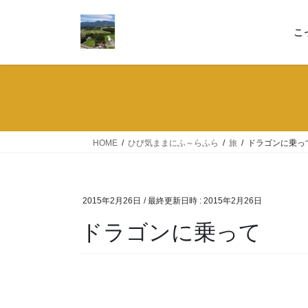
コ
ナ
ン
ビ
こ
テ
ゲ
ン
ー
ツ
シ
へ
ョ
ス
ン
キ
に
ッ
移
HOME
ひび気ままにふ～らふら
旅
ドラゴンに乗っ
プ
動
2015年2月26日
/ 最終更新日時 :
2015年2月26日
ドラゴンに乗って