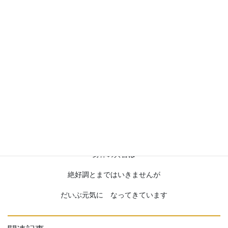
開所以来 ４０数年
見られなかった年はありませんでした
今年は しみじみと 楽しんでいます
身体の具合は
絶好調とまではいきませんが
だいぶ元気に なってきています