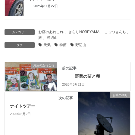
2025年11月22日
お店のあれこれ
、
きらりNOBEYAMA
、
こっつぁんち
、
カテゴリー
旅
、
野辺山
天気
季節
野辺山
タグ
お店のあれこれ
前の記事
野菜の苗と種
2026年5月21日
お店の周り
次の記事
ナイトツアー
2026年6月2日