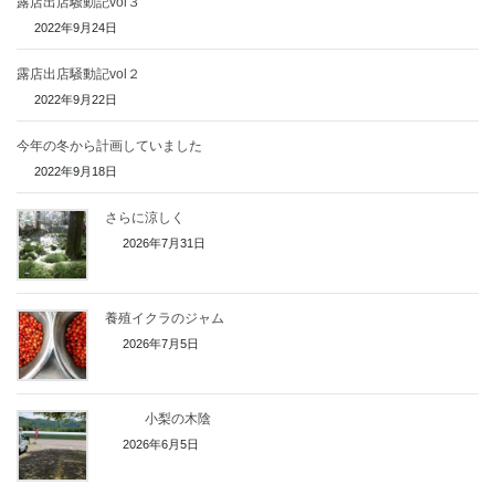
露店出店騒動記vol３
2022年9月24日
露店出店騒動記vol２
2022年9月22日
今年の冬から計画していました
2022年9月18日
さらに涼しく
2026年7月31日
養殖イクラのジャム
2026年7月5日
小梨の木陰
2026年6月5日