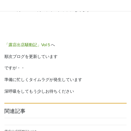
３００円～７００円のラインナップになります
「露店出店騒動記」Vol５
へ
順次ブログを更新しています
ですが・・
準備に忙しくタイムラグが発生しています
深呼吸をしてもう少しお待ちください
関連記事