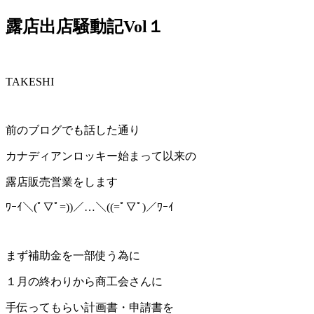
露店出店騒動記Vol１
TAKESHI
前のブログでも話した通り
カナディアンロッキー始まって以来の
露店販売営業をします
ﾜｰｲ＼(ﾟ▽ﾟ=))／…＼((=ﾟ▽ﾟ)／ﾜｰｲ
まず補助金を一部使う為に
１月の終わりから商工会さんに
手伝ってもらい計画書・申請書を