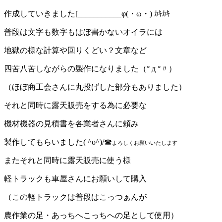
作成していきました[___________φ(・ω・) ｶｷｶｷ
普段は文字も数字もはぼ書かないオイラには
地獄の様な計算や回りくどい？文章など
四苦八苦しながらの製作になりました（° д °〃）
（ほぼ商工会さんに丸投げした部分もありました）
それと同時に露天販売をする為に必要な
機材機器の見積書を各業者さんに頼み
製作してもらいました( ^o^)/☎
よろしくお願いいたします
またそれと同時に露天販売に使う様
軽トラックも車屋さんにお願いして購入
（この軽トラックは普段はこっつぁんが
農作業の足・あっちへこっちへの足として使用）