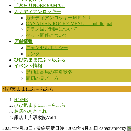
「きらりNOBEYAMA」
カナディアンロッキー
カナディアンロッキーＭＥＮＵ
CANADIAN ROCKY MENU multilingual
テラス席ご利用について
ペット同伴について
店舗情報
キャンセルポリシー
リンク
ひび気ままにふ～らふら
イベント情報
野辺山高原の春夏秋冬
周辺の見どころ
ひび気ままにふ～らふら
HOME
ひび気ままにふ～らふら
お店のあれこれ
露店出店騒動記Vol１
2022年9月20日
/ 最終更新日時 :
2022年9月28日
canadianrocky