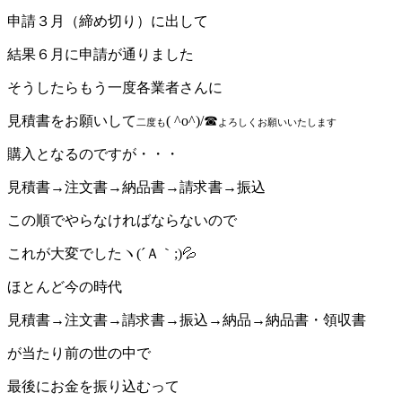
申請３月（締め切り）に出して
結果６月に申請が通りました
そうしたらもう一度各業者さんに
見積書をお願いして
( ^o^)/☎
二度も
よろしくお願いいたします
購入となるのですが・・・
見積書→注文書→納品書→請求書→振込
この順でやらなければならないので
これが大変でしたヽ(´Ａ｀;)💦
ほとんど今の時代
見積書→注文書→請求書→振込→納品→納品書・領収書
が当たり前の世の中で
最後にお金を振り込むって