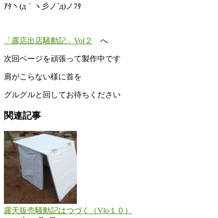
ｱﾀヽ(д｀ヽ彡ノ´д)ノﾌﾀ
「露店出店騒動記」Vol２
へ
次回ページを頑張って製作中です
肩がこらない様に首を
グルグルと回してお待ちください
関連記事
露天販売騒動記はつづく（Vlo１０）