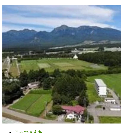
コ
ナ
ン
ビ
テ
ゲ
ン
ー
ツ
シ
へ
ョ
ス
ン
キ
に
ッ
移
プ
動
こっつぁんち