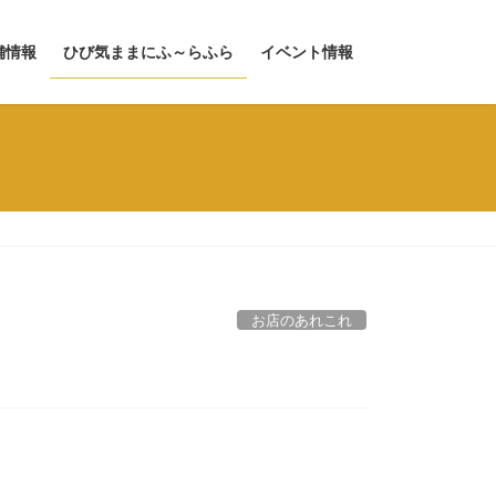
舗情報
ひび気ままにふ～らふら
イベント情報
お店のあれこれ