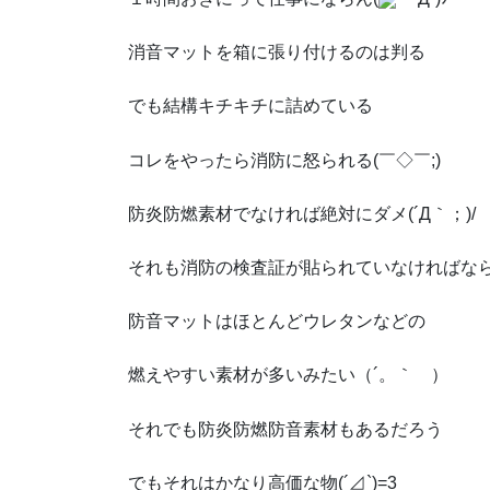
消音マットを箱に張り付けるのは判る
でも結構キチキチに詰めている
コレをやったら消防に怒られる(￣◇￣;)
防炎防燃素材でなければ絶対にダメ(´Д｀；)/
それも消防の検査証が貼られていなければな
防音マットはほとんどウレタンなどの
燃えやすい素材が多いみたい（´。｀ ）
それでも防炎防燃防音素材もあるだろう
でもそれはかなり高価な物(´⊿`)=3