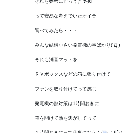
それを参考に作ろう(*･∀-)d
って安易な考えでいたオイラ
調べてみたら・・・
みんな結構小さい発電機の事ばかり(´Д`)
それも消音マットを
ＲＶボックスなどの箱に張り付けて
ファンを取り付けてって感じ
発電機の熱対策は1時間おきに
箱を開けて熱を逃がしてって
１時間おきにって仕事にならん(
｀Д´)ﾉ