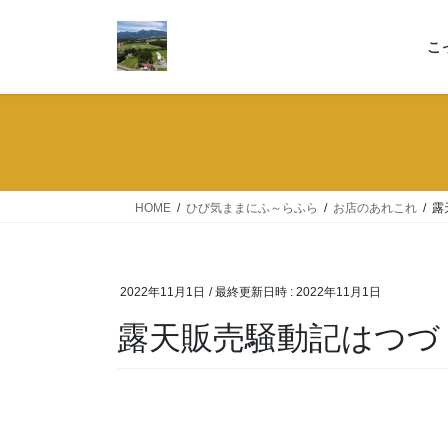
コ
ナ
ン
ビ
こ
テ
ゲ
ン
ー
ツ
シ
へ
ョ
ス
ン
キ
に
ッ
移
HOME
ひび気ままにふ～らふら
お店のあれこれ
露
プ
動
2022年11月1日
/ 最終更新日時 :
2022年11月1日
露天販売騒動記はつづく