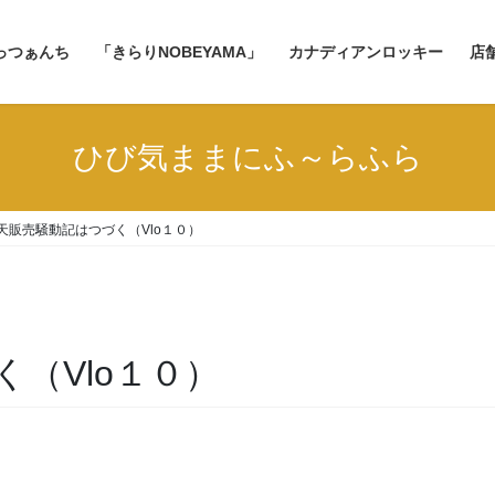
っつぁんち
「きらりNOBEYAMA」
カナディアンロッキー
店
ひび気ままにふ～らふら
天販売騒動記はつづく（Vlo１０）
（Vlo１０）