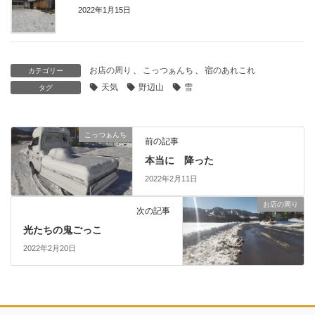
2022年1月15日
お店の周り
、
こっつぁんち
、
宿のあれこれ
カテゴリー
天気
野辺山
雪
タグ
こっつぁんち
前の記事
本当に 降った
2022年2月11日
お店の周り
次の記事
光たちの鬼ごっこ
2022年2月20日