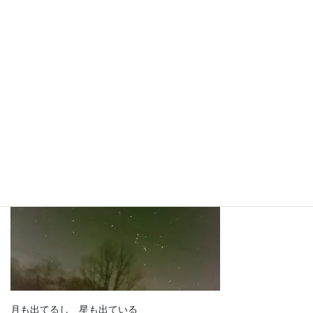
天気予報では
明け方近くから
雪が降る 雪が降る
大雪になる・・ホントかな~
２１時頃夜空を見たら
月も出てるし 星も出ている