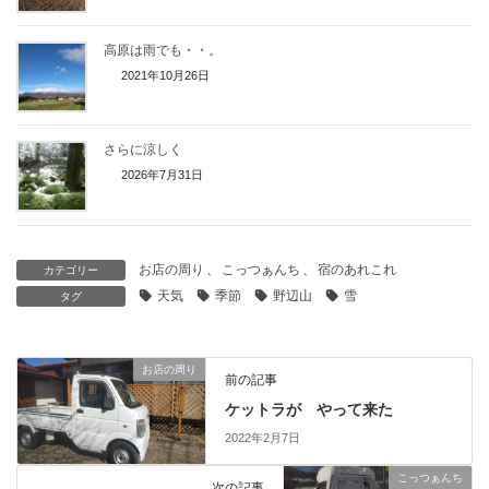
高原は雨でも・・。
2021年10月26日
さらに涼しく
2026年7月31日
お店の周り
、
こっつぁんち
、
宿のあれこれ
カテゴリー
天気
季節
野辺山
雪
タグ
お店の周り
前の記事
ケットラが やって来た
2022年2月7日
こっつぁんち
次の記事