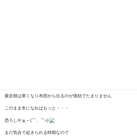
「あれ？喉がイガイガする・・」
「ふぅ治ったみたい」
の繰り返しでひき始めでどうにかこうにか
踏ん張っている状態です
このまま回復してほしいものです
最近朝は寒くなり布団から出るのが億劫でたまりません
このまま冬になればもっと・・・
恐ろしやぁ～(￣、￣=)
まだ気合で起きられる時期なので