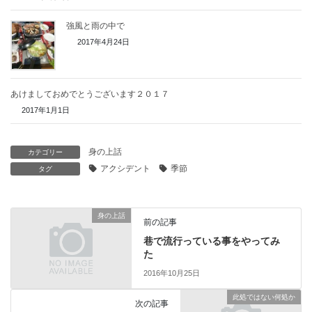
強風と雨の中で
2017年4月24日
あけましておめでとうございます２０１７
2017年1月1日
身の上話
カテゴリー
アクシデント
季節
タグ
身の上話
前の記事
巷で流行っている事をやってみ
た
2016年10月25日
此処ではない何処か
次の記事