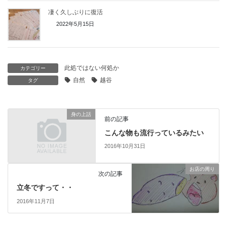
凄く久しぶりに復活
2022年5月15日
此処ではない何処か
カテゴリー
自然
越谷
タグ
身の上話
前の記事
こんな物も流行っているみたい
2016年10月31日
お店の周り
次の記事
立冬ですって・・
2016年11月7日