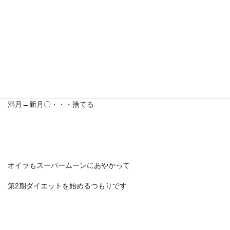
何かを蓄えるのには向いていますが
ダイエットは逆ですので
11月14日のスーパームーンから始めた方がいいと思います
新月→満月×・・・蓄える
満月→新月〇・・・捨てる
オイラもスーパームーンにあやかって
第2期ダイエットを始めるつもりです