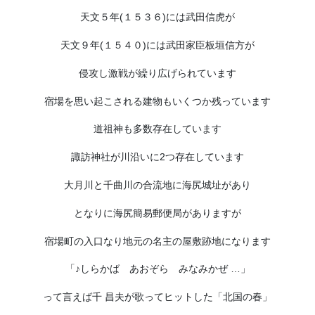
天文５年(１５３６)には武田信虎が
天文９年(１５４０)には武田家臣板垣信方が
侵攻し激戦が繰り広げられています
宿場を思い起こされる建物もいくつか残っています
道祖神も多数存在しています
諏訪神社が川沿いに2つ存在しています
大月川と千曲川の合流地に海尻城址があり
となりに海尻簡易郵便局がありますが
宿場町の入口なり地元の名主の屋敷跡地になります
「♪しらかば あおぞら みなみかぜ …」
って言えば千 昌夫が歌ってヒットした「北国の春」