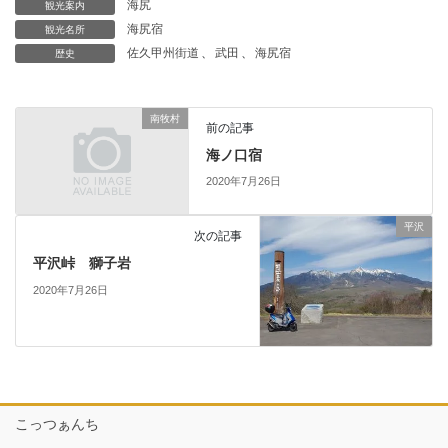
海尻
観光案内
海尻宿
観光名所
佐久甲州街道
、
武田
、
海尻宿
歴史
南牧村
前の記事
海ノ口宿
2020年7月26日
平沢
次の記事
平沢峠 獅子岩
2020年7月26日
こっつぁんち