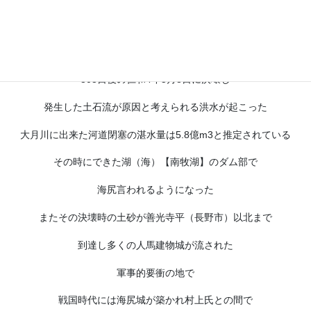
平安時代には八ヶ岳の山麓が崩壊し
形成された堰止め湖（河道閉塞）が
303日後の仁和4年5月8日に決壊し
発生した土石流が原因と考えられる洪水が起こった
大月川に出来た河道閉塞の湛水量は5.8億m3と推定されている
その時にできた湖（海）【南牧湖】のダム部で
海尻言われるようになった
またその決壊時の土砂が善光寺平（長野市）以北まで
到達し多くの人馬建物城が流された
軍事的要衝の地で
戦国時代には海尻城が築かれ村上氏との間で