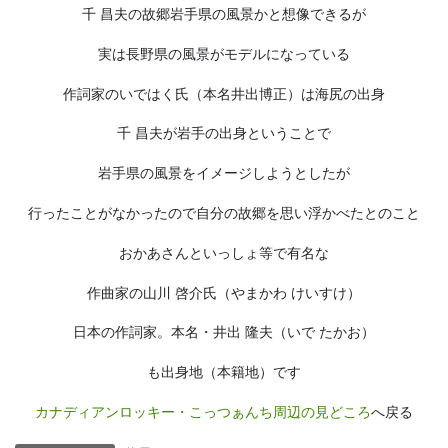
千 昌夫の故郷岩手県の風景かと想像できるが
実は長野県の風景がモデルになっている
作詞家のいではく氏（本名井出博正）は海尻の出身
千 昌夫が岩手の出身ということで
岩手県の風景をイメージしようとしたが
行ったことがなかったので自分の故郷を思い浮かべたとのこと
おかあさんといっしょ等で有名な
作曲家の山川 啓介氏（やまかわ けいすけ）
日本の作詞家。本名・井出 隆夫（いで たかお）
も出身地（本籍地）です
カナディアンロッキー・こっつぁんち周辺の見どころ
へ戻る