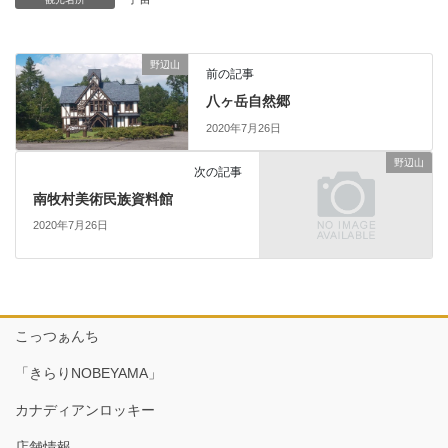
野辺山
前の記事
八ヶ岳自然郷
2020年7月26日
野辺山
次の記事
南牧村美術民族資料館
2020年7月26日
こっつぁんち
「きらりNOBEYAMA」
カナディアンロッキー
店舗情報