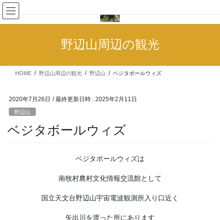
コ
ナ
ン
ビ
テ
ゲ
ン
ー
野辺山周辺の観光
ツ
シ
へ
ョ
ス
ン
HOME
野辺山周辺の観光
野辺山
ベジタボールウィズ
キ
に
ッ
移
プ
動
2020年7月26日
/ 最終更新日時 :
2025年2月11日
野辺山
ベジタボールウィズ
ベジタボールウィズは
南牧村農村文化情報交流館として
国立天文台野辺山宇宙電波観測所入り口近く
矢出川を渡った所にあります