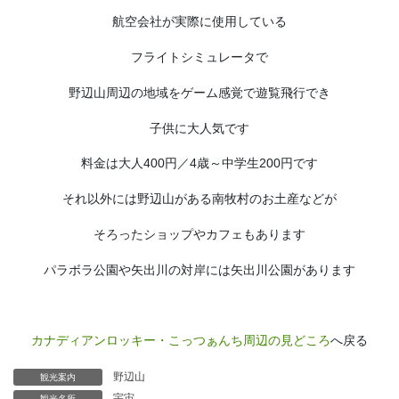
航空会社が実際に使用している
フライトシミュレータで
野辺山周辺の地域をゲーム感覚で遊覧飛行でき
子供に大人気です
料金は大人400円／4歳～中学生200円です
それ以外には野辺山がある南牧村のお土産などが
そろったショップやカフェもあります
パラボラ公園や矢出川の対岸には矢出川公園があります
カナディアンロッキー・こっつぁんち周辺の見どころ
へ戻る
野辺山
観光案内
宇宙
観光名所