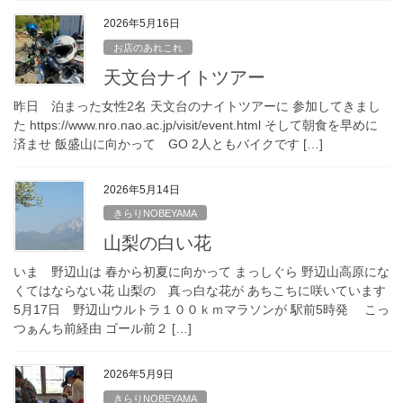
2026年5月16日
お店のあれこれ
天文台ナイトツアー
昨日 泊まった女性2名 天文台のナイトツアーに 参加してきまし
た https://www.nro.nao.ac.jp/visit/event.html そして朝食を早めに
済ませ 飯盛山に向かって GO 2人ともバイクです […]
2026年5月14日
きらりNOBEYAMA
山梨の白い花
いま 野辺山は 春から初夏に向かって まっしぐら 野辺山高原にな
くてはならない花 山梨の 真っ白な花が あちこちに咲いています
5月17日 野辺山ウルトラ１００ｋｍマラソンが 駅前5時発 こっ
つぁんち前経由 ゴール前２ […]
2026年5月9日
きらりNOBEYAMA