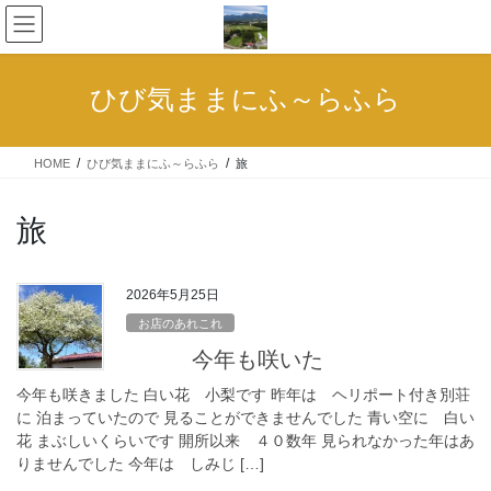
コ
ナ
ン
ビ
テ
ゲ
ン
ー
ひび気ままにふ～らふら
ツ
シ
へ
ョ
ス
ン
HOME
ひび気ままにふ～らふら
旅
キ
に
ッ
移
プ
動
旅
2026年5月25日
お店のあれこれ
今年も咲いた
今年も咲きました 白い花 小梨です 昨年は ヘリポート付き別荘
に 泊まっていたので 見ることができませんでした 青い空に 白い
花 まぶしいくらいです 開所以来 ４０数年 見られなかった年はあ
りませんでした 今年は しみじ […]