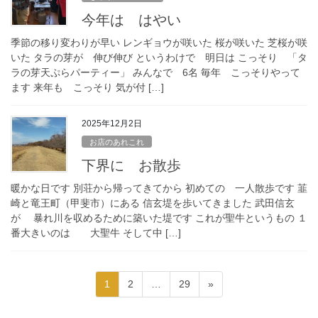
今年は はやい
季節の移り変わりが早い レンギョウが咲いた 桜が咲いた 芝桜が咲
いた タラの芽が 伸び伸び というわけで 明日は こっそり 「タ
ラの芽天ぷらパーティー」 みんなで 6名 毎年 こっそりやって
ます 来年も こっそり 気が付 […]
2025年12月2日
お店のあれこれ
下界に お散歩
暖かな日です 別荘から帰ってきてから 初めての 一人散歩です 韮
崎と竜王町（甲斐市）にある 信玄堤を歩いてきました 武田信玄
が 暴れ川を収めるために築いた堤です これが聖牛というもの １
番大きいのは 大聖牛 そして中 […]
投
固
固
固
1
2
…
29
»
稿
定
定
定
ペ
ペ
ペ