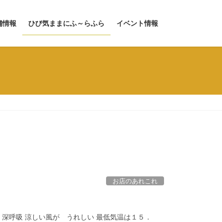
舗情報
ひび気ままにふ～らふら
イベント情報
お店のあれこれ
 深呼吸 涼しい風が うれしい 最低気温は１５．