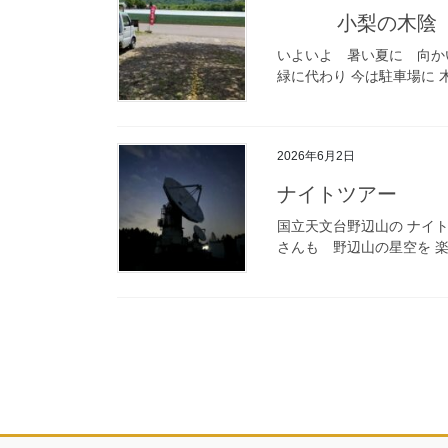
小梨の木陰
いよいよ 暑い夏に 向か
緑に代わり 今は駐車場に 
2026年6月2日
ナイトツアー
国立天文台野辺山の ナイトツアーに
さんも 野辺山の星空を 楽し
投
稿
の
ペ