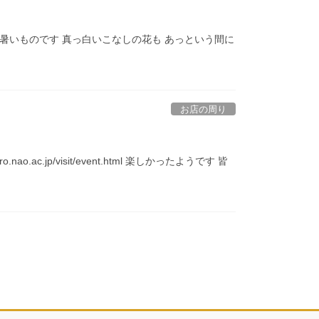
暑いものです 真っ白いこなしの花も あっという間に
お店の周り
c.jp/visit/event.html 楽しかったようです 皆