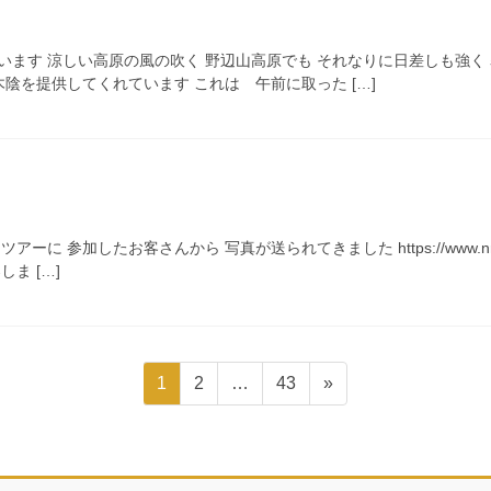
います 涼しい高原の風の吹く 野辺山高原でも それなりに日差しも強く 
木陰を提供してくれています これは 午前に取った […]
 参加したお客さんから 写真が送られてきました https://www.nro.nao.a
ま […]
固
固
固
1
2
…
43
»
定
定
定
ペ
ペ
ペ
ー
ー
ー