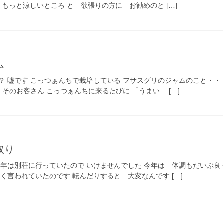
 もっと涼しいところ と 欲張りの方に お勧めのと […]
ム
？ 嘘です こっつぁんちで栽培している フサスグリのジャムのこと・・
 そのお客さん こっつぁんちに来るたびに 「うまい […]
取り
昨年は別荘に行っていたので いけませんでした 今年は 体調もだいぶ良
く言われていたのです 転んだりすると 大変なんです […]