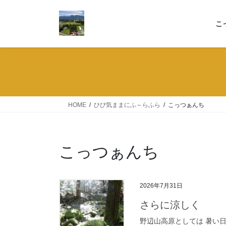
コ
ナ
ン
ビ
こ
テ
ゲ
ン
ー
ツ
シ
へ
ョ
ス
ン
キ
に
ッ
移
HOME
ひび気ままにふ～らふら
こっつぁんち
プ
動
こっつぁんち
2026年7月31日
さらに涼しく
野辺山高原としては 暑い日