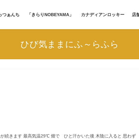
っつぁんち
「きらりNOBEYAMA」
カナディアンロッキー
店
ひび気ままにふ～らふら
が続きます 最高気温29℃ 畑で ひと汗かいた後 木陰に入ると 思わず