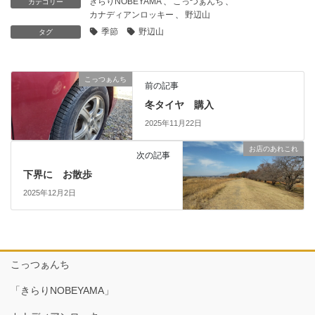
きらりNOBEYAMA
、
こっつぁんち
、
カテゴリー
カナディアンロッキー
、
野辺山
季節
野辺山
タグ
こっつぁんち
前の記事
冬タイヤ 購入
2025年11月22日
お店のあれこれ
次の記事
下界に お散歩
2025年12月2日
こっつぁんち
「きらりNOBEYAMA」