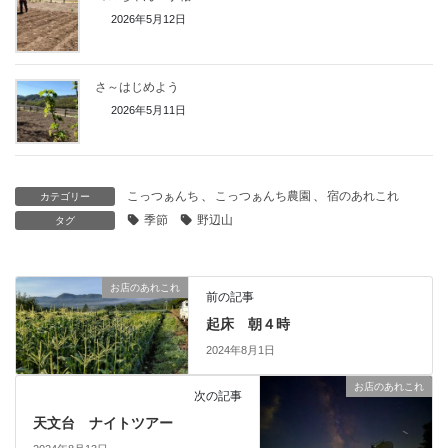
2026年5月12日
さ～はじめよう
2026年5月11日
こっつぁんち
、
こっつぁんち農園
、
宿のあれこれ
カテゴリー
季節
野辺山
タグ
お店のあれこれ
前の記事
起床 朝４時
2024年8月1日
お店のあれこれ
次の記事
天文台 ナイトツアー