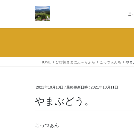
コ
ナ
ン
ビ
こ
テ
ゲ
ン
ー
ツ
シ
へ
ョ
ス
ン
キ
に
ッ
移
HOME
ひび気ままにふ～らふら
こっつぁんち
やま
プ
動
2021年10月10日
/ 最終更新日時 :
2021年10月11日
やまぶどう。
こっつぁん