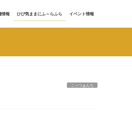
舗情報
ひび気ままにふ～らふら
イベント情報
こっつぁんち