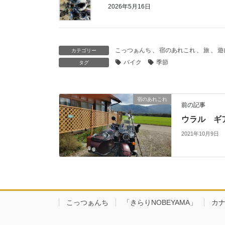
2026年5月16日
こっつぁんち
、
宿のあれこれ
、
旅
、
遊
カテゴリー
バイク
季節
タグ
宿のあれこれ
前の記事
ウラル ギ
2021年10月9日
こっつぁんち
「きらりNOBEYAMA」
カ