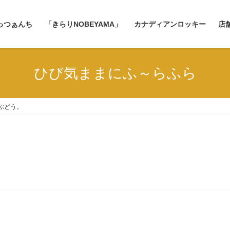
っつぁんち
「きらりNOBEYAMA」
カナディアンロッキー
店
ひび気ままにふ～らふら
ぶどう。