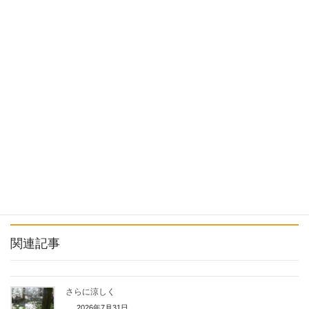
では計画が決まったら
０２６７ー８８－８８９８に電話します
そして席の予約を取りましょう
もちろん一人でもいらしゃってください
首を5センチほど長くしてお待ちしています
関連記事
さらに涼しく
2026年7月31日