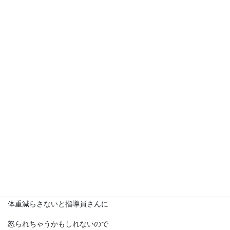
走り終わった時は汗冷えして
風邪をひきそうになってしまいました
日が暮れると一気に気温が下がるので
注意しないといけませんね
(((ﾟДﾟДﾟДﾟ)))
！
サム━
━ィ
程よい疲労感と充実感
やっぱり楽しいですね
今度のライドは林道かな？
今日もいい運動になりました
体重減らさないと指導員さんに
怒られちゃうかもしれないので