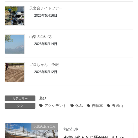
天文台ナイトツアー
2026年5月16日
山梨の白い花
2026年5月14日
ゴロちゃん 予報
2026年5月12日
遊び
カテゴリー
アクシデント
休み
自転車
野辺山
タグ
お店のあれこれ
前の記事
今年は色々とお騒がせしました