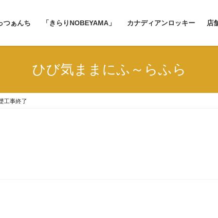
っつぁんち
「きらりNOBEYAMA」
カナディアンロッキー
店
ひび気ままにふ～らふら
礎工事終了