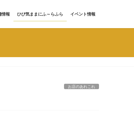
舗情報
ひび気ままにふ～らふら
イベント情報
お店のあれこれ