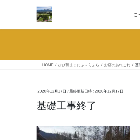
コ
ナ
ン
ビ
こ
テ
ゲ
ン
ー
ツ
シ
へ
ョ
ス
ン
キ
に
ッ
移
HOME
ひび気ままにふ～らふら
お店のあれこれ
基
プ
動
2020年12月17日
/ 最終更新日時 :
2020年12月17日
基礎工事終了