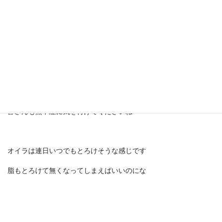
色々な事に使わさせて頂いております
ビバ保冷剤♪
まだまだこれからもこの酷暑が続くみたいですので
皆さんも熱中症に気を付けてくださいね
オイラは連日いつでもとろけそうな感じです
脂もとろけて無くなってしまえばいいのにな