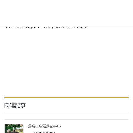
これ以上この日本が戦争をすることの無いように
しっかりと将来を考える事を誓います
そして戦争のない世界になることを祈ります
関連記事
露店出店騒動記vol５
2022年9月28日