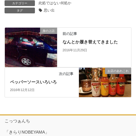
此処ではない何処か
カテゴリー
思い出
タグ
身の上話
前の記事
なんとか履き替えてきました
2016年11月29日
お店のあれこれ
次の記事
ペッパーソースいろいろ
2016年12月12日
こっつぁんち
「きらりNOBEYAMA」