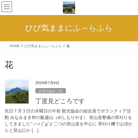
コ
ナ
ン
ビ
テ
ゲ
ン
ー
ひび気ままにふ～らふら
ツ
シ
へ
ョ
ス
ン
HOME
ひび気ままにふ～らふら
花
キ
に
ッ
移
プ
動
花
2024年7月6日
お店のあれこれ
丁度見どころです
先日７月３日の水曜日の午前 観光協会の組合員でボランティア活
動 みなみまき村の飯盛山（めしもりやま） 登山道整備の草刈りを
してきました”`ハｨ (ﾟдﾟ)/ 二つの登山道を中心に 草刈り機で山頂か
らと登山口か […]