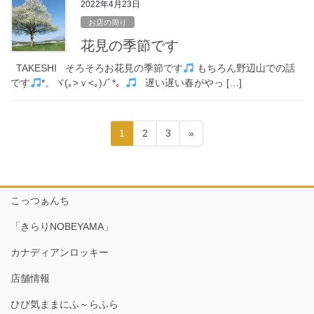
2022年4月23日
お店の周り
花見の季節です
TAKESHI そろそろお花見の季節です
もちろん野辺山での話
です
*。ヾ(｡>ｖ<｡)ﾉﾞ*。
遅い遅い春がやっ […]
投
固
固
固
1
2
3
»
稿
定
定
定
ペ
ペ
ペ
の
ー
ー
ー
ペ
ジ
ジ
ジ
こっつぁんち
ー
「きらりNOBEYAMA」
ジ
送
カナディアンロッキー
り
店舗情報
ひび気ままにふ～らふら