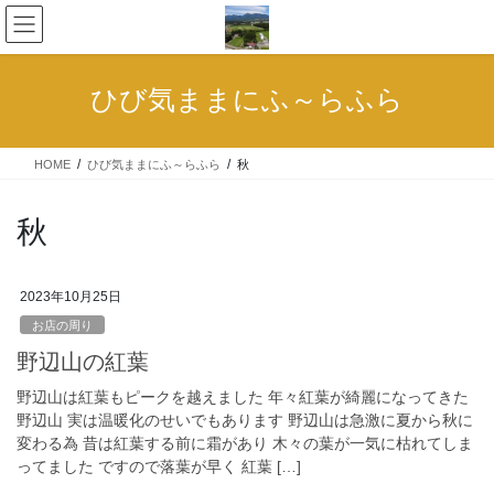
コ
ナ
ン
ビ
テ
ゲ
ン
ー
ひび気ままにふ～らふら
ツ
シ
へ
ョ
ス
ン
HOME
ひび気ままにふ～らふら
秋
キ
に
ッ
移
プ
動
秋
2023年10月25日
お店の周り
野辺山の紅葉
野辺山は紅葉もピークを越えました 年々紅葉が綺麗になってきた
野辺山 実は温暖化のせいでもあります 野辺山は急激に夏から秋に
変わる為 昔は紅葉する前に霜があり 木々の葉が一気に枯れてしま
ってました ですので落葉が早く 紅葉 […]