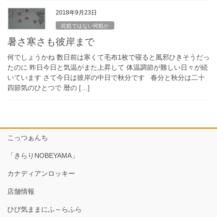
2018年9月23日
此処ではない何処か
暑さ寒さも彼岸まで
何でしょうかね 数日前は寒くて毛布1枚で寝ると風邪ひきそうだっ
たのに 昨日今日と気温がまた上昇して 体温調節が難しい日々が続
いています さて今日は彼岸の中日で秋分です 春分と秋分は二十
四節気のひとつで 暦の […]
こっつぁんち
「きらりNOBEYAMA」
カナディアンロッキー
店舗情報
ひび気ままにふ～らふら