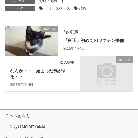
お店のあれこれ
カテゴリー
フリースペース
越谷
タグ
身の上話
前の記事
「白玉」初めてのワクチン接種
2015年7月4日
身の上話
次の記事
なんか・・・始まった気がす
る・・
2015年7月14日
こっつぁんち
「きらりNOBEYAMA」