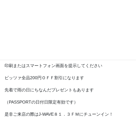
Ｊ－ＷＡＶＥ ８１．３ＦＭの番組中に
雨が降ったらHappy Rainy J-WAVEジングルが流れます
そこからサービスがスタート！
同時に特設サイトに表示されるHappy Rainy PASSPORTを
印刷またはスマートフォン画面を提示してください
ピッツァ全品200円ＯＦＦ割引になります
先着で雨の日にちなんだプレゼントもあります
（PASSPORTの日付日限定有効です）
是非ご来店の際はJ-WAVE８１．３ＦＭにチューンイン！