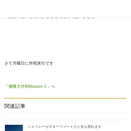
おかげで昼間に必ず来て餌をむさぼっていました
辛抱強く土日を慣れさせるためだけに使いました
さて月曜日に作戦実行です
「
捕獲大作戦Mission３
」へ
関連記事
シャトレーゼスキーリゾート八ヶ岳も滑れます