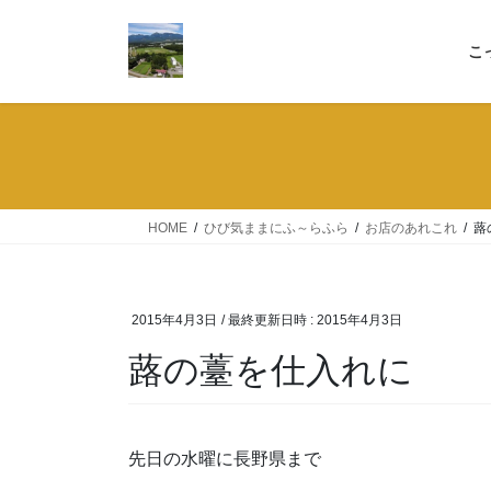
コ
ナ
ン
ビ
こ
テ
ゲ
ン
ー
ツ
シ
へ
ョ
ス
ン
キ
に
ッ
移
HOME
ひび気ままにふ～らふら
お店のあれこれ
蕗
プ
動
2015年4月3日
/ 最終更新日時 :
2015年4月3日
蕗の薹を仕入れに
先日の水曜に長野県まで