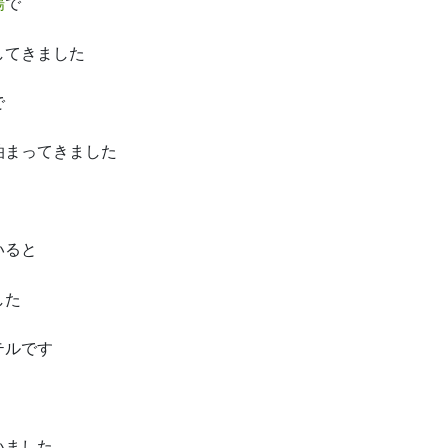
場
で
してきました
で
泊まってきました
いると
した
テルです
いました