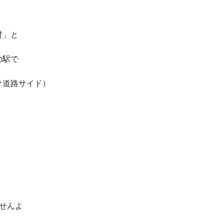
村」と
の駅で
ク道路サイド）
せんよ