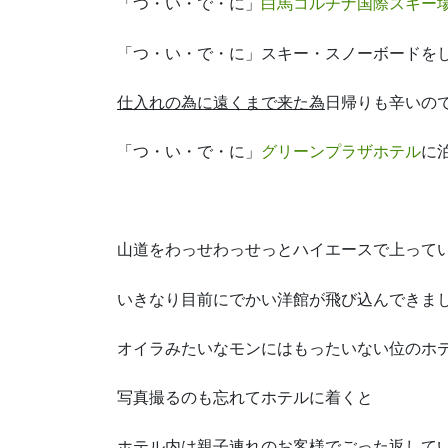
「つ・い・で・に」
白馬コルチナ国際スキー
「つ・い・で・に」スキー・スノーボードを
仕入れの為に遠くまで来た為
日帰りも辛いの
「つ・い・で・に」
グリーンプラザホテル
に
山道をわっせわっせっとハイエースで上って
いきなり目前にでかい洋館が飛び込んできま
オイラみたいなモンにはもったいない位のホ
写真撮るのも忘れてホテルに着くと
ホテル内は親子連れのお客様でごった返して