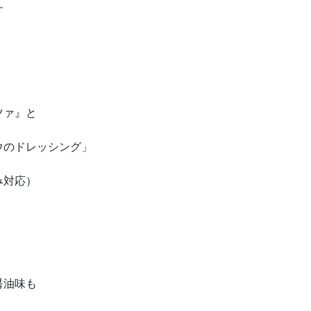
す
ツァ』と
ウのドレッシング」
み対応）
醤油味も