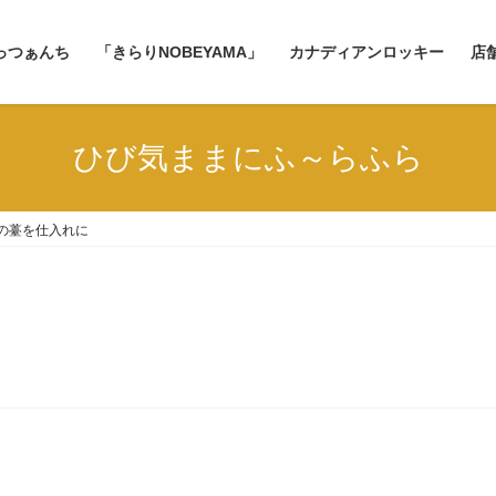
っつぁんち
「きらりNOBEYAMA」
カナディアンロッキー
店
ひび気ままにふ～らふら
の薹を仕入れに