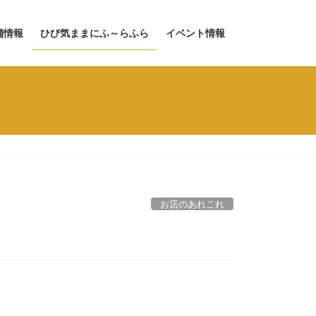
舗情報
ひび気ままにふ～らふら
イベント情報
お店のあれこれ