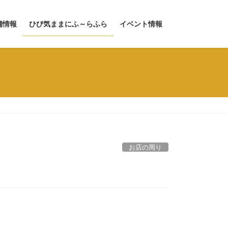
舗情報
ひび気ままにふ～らふら
イベント情報
お店の周り