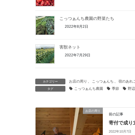
こっつぁんち農園の野菜たち
2022年8月2日
害獣ネット
2022年7月29日
お店の周り
、
こっつぁんち
、
宿のあれ
カテゴリー
こっつぁんち農園
季節
野辺
タグ
お店の周り
前の記事
寄付で成り
2022年10月7日