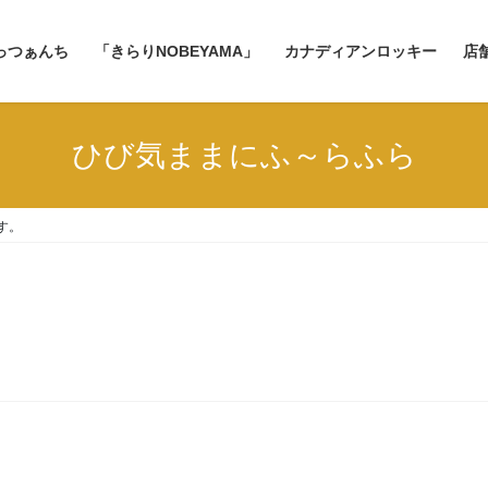
っつぁんち
「きらりNOBEYAMA」
カナディアンロッキー
店
ひび気ままにふ～らふら
す。