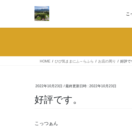
コ
ナ
ン
ビ
こ
テ
ゲ
ン
ー
ツ
シ
へ
ョ
ス
ン
キ
に
ッ
移
HOME
ひび気ままにふ～らふら
お店の周り
好評で
プ
動
2022年10月23日
/ 最終更新日時 :
2022年10月23日
好評です。
こっつぁん