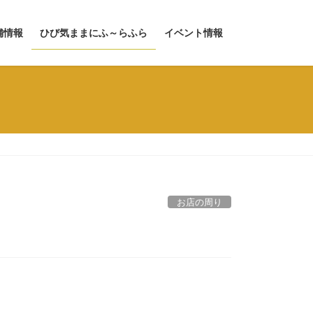
舗情報
ひび気ままにふ～らふら
イベント情報
お店の周り