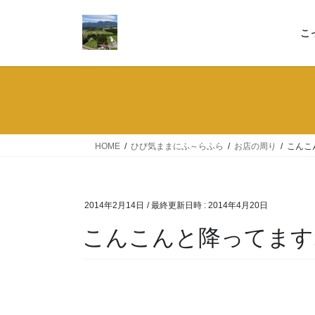
コ
ナ
ン
ビ
こ
テ
ゲ
ン
ー
ツ
シ
へ
ョ
ス
ン
キ
に
ッ
移
HOME
ひび気ままにふ～らふら
お店の周り
こんこ
プ
動
2014年2月14日
/ 最終更新日時 :
2014年4月20日
こんこんと降ってます