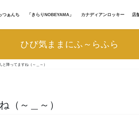
っつぁんち
「きらりNOBEYAMA」
カナディアンロッキー
店
ひび気ままにふ～らふら
んと降ってますね（～＿～）
ね（～＿～）