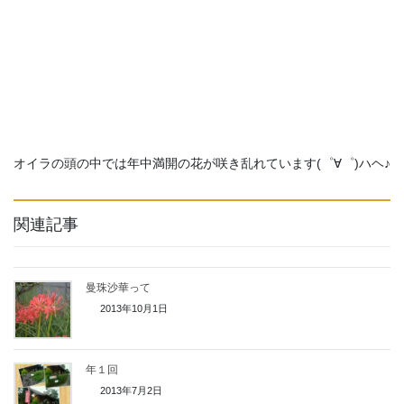
オイラの頭の中では年中満開の花が咲き乱れています(゜∀゜)ハヘ♪
関連記事
曼珠沙華って
2013年10月1日
年１回
2013年7月2日