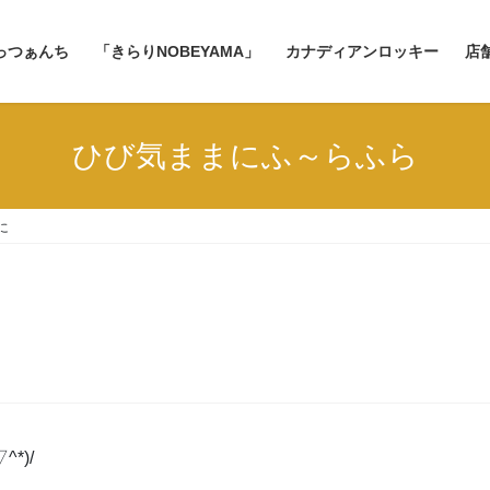
っつぁんち
「きらりNOBEYAMA」
カナディアンロッキー
店
ひび気ままにふ～らふら
に
*)/