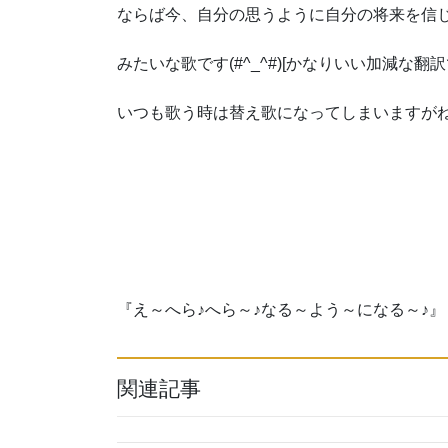
ならば今、自分の思うように自分の将来を信じ
みたいな歌です(#^_^#)[かなりいい加減な翻訳
いつも歌う時は替え歌になってしまいますがね(^
『え～へら♪へら～♪なる～よう～になる～♪』
関連記事