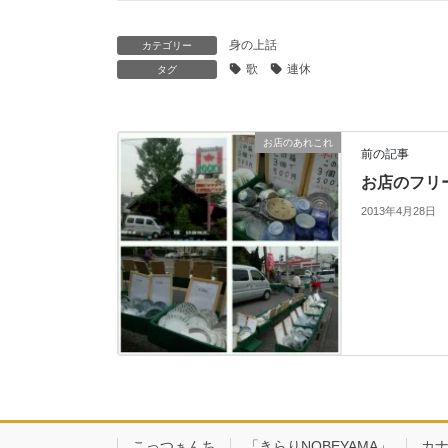
身の上話
カテゴリー
歌
連休
タグ
お店のあれこれ
前の記事
お店のフリ
2013年4月28日
こっつぁんち
「きらりNOBEYAMA」
カ