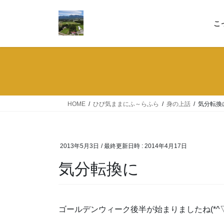
コ
ナ
ン
ビ
こ
テ
ゲ
ン
ー
ツ
シ
へ
ョ
ス
ン
キ
に
ッ
移
HOME
ひび気ままにふ～らふら
身の上話
気分転換
プ
動
2013年5月3日
/ 最終更新日時 :
2014年4月17日
気分転換に
ゴールデンウィーク後半が始まりましたね(*^▽^