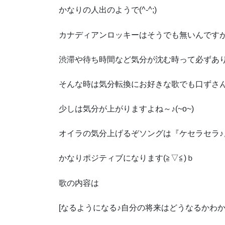
かなりの人出のようで(^-^;)
カナディアンロッキーはそうでも無いんですがね
渋滞や待ち時間など気分が沈む時って必ずあります
そんな時は気分転換にお好きな歌でも口ずさんでみ
少しは気分が上がりますよね～♪(~o~)
オイラの気分上げるぞソングは『ケセラセラ♪』っ
かなりポジティブになります(≧▽≦)ｂ
歌の内容は
[なるようになる♪自分の将来はどうなるかわ