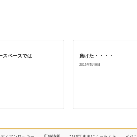
ースペースでは
負けた・・・・
2013年5月9日
ナディアンロッキー
店舗情報
ひび気ままにふ～らふら
イベ