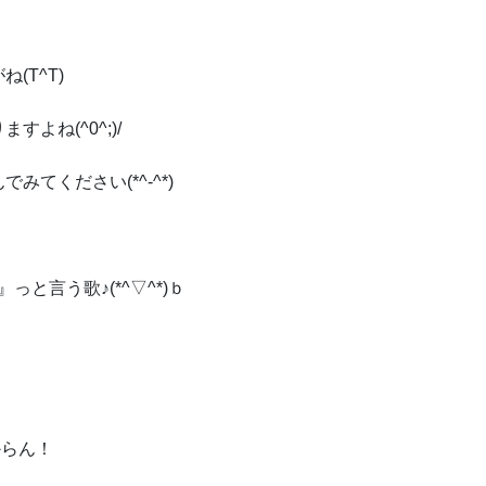
(T^T)
よね(^0^;)/
てください(*^-^*)
と言う歌♪(*^▽^*)ｂ
からん！