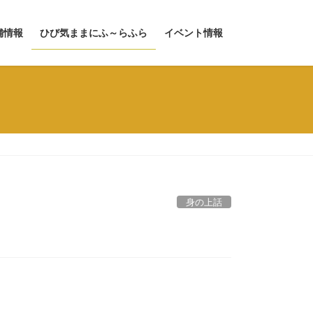
舗情報
ひび気ままにふ～らふら
イベント情報
身の上話