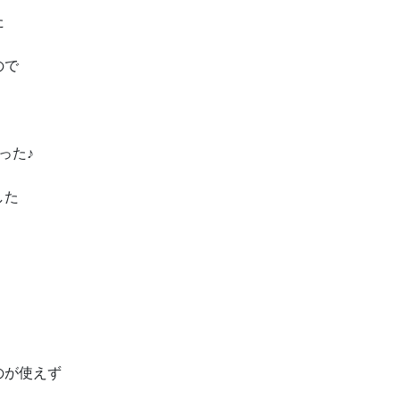
た
ので
った♪
した
のが使えず