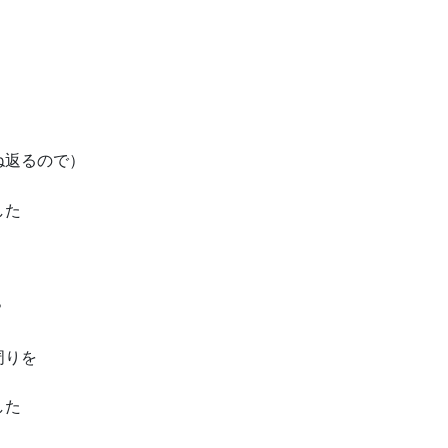
ね返るので）
した
？
周りを
した