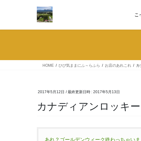
コ
ナ
ン
ビ
こ
テ
ゲ
ン
ー
ツ
シ
へ
ョ
ス
ン
キ
に
ッ
移
HOME
ひび気ままにふ～らふら
お店のあれこれ
カ
プ
動
2017年5月12日
/ 最終更新日時 :
2017年5月13日
カナディアンロッキー
あれ？ゴールデンウィーク終わっちゃいま