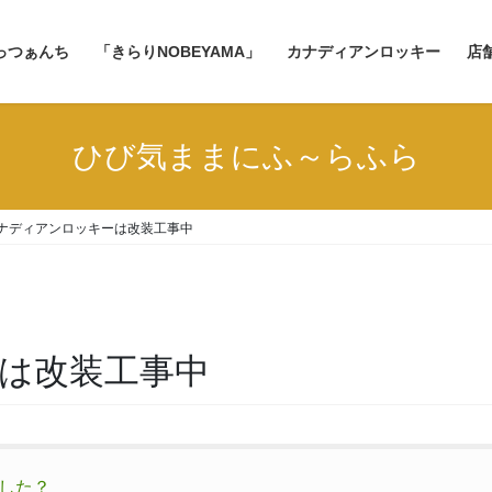
っつぁんち
「きらりNOBEYAMA」
カナディアンロッキー
店
ひび気ままにふ～らふら
ナディアンロッキーは改装工事中
は改装工事中
した？