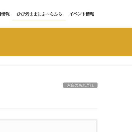
舗情報
ひび気ままにふ～らふら
イベント情報
お店のあれこれ