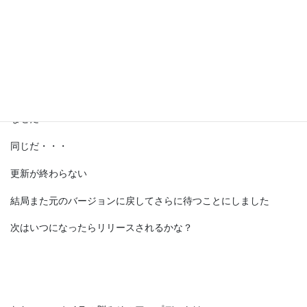
再度リリースされたのが「KB3197356」です
早速更新を試みました
・・・
なぜだ？
同じだ・・・
更新が終わらない
結局また元のバージョンに戻してさらに待つことにしました
次はいつになったらリリースされるかな？